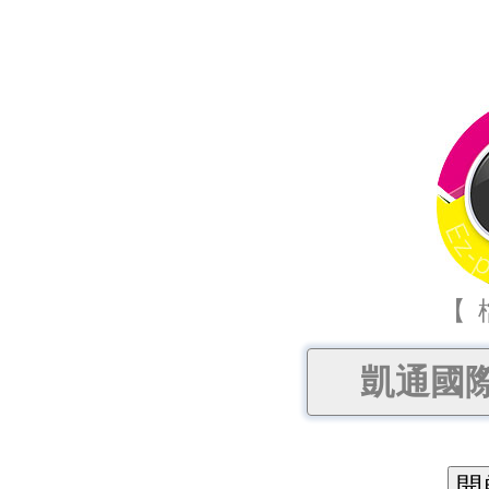
【 
凱通國